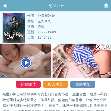
绝世邪神
作者：纯情犀利哥
类别：玄幻奇幻
状态：连载
更新：2022-08-09
点击：1340435
开始阅读
加入书架
我的书架
绝世邪神是纯情犀利哥写的玄幻异界类小说....重生异世，放荡不羁的
叶楚面对众多绝世天才，倾世红颜。他如何踏破苍穹，让或冷艳或性
感的佳人随他一起涨姿势？！ 开通了，休息一下眼睛吧，听听书也不