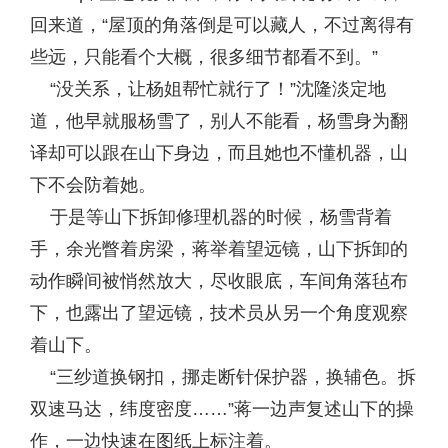
回来道，“屋顶的角落倒是可以藏人，不过离得有
些远，只能看个大概，很多细节都看不到。”
“没关系，让杨姐帮忙就行了！”沈隆淡定地
道，他早就服杨雪了，别人不能看，杨雪身为翻
译却可以跟在山下身边，而且她也不懂机器，山
下不会防着她。
于是等山下拆卸修理机器的时候，杨雪背着
手，余光瞥着房梁，蒋举着望远镜，山下拆卸的
动作瞬间被悄然放大，尽收眼底，车间角落毡布
下，也露出了望远镜，技术员从另一个角度观察
着山下。
“三纱道换钢扣，挪走断针保护器，换辅色。拆
双速马达，纬度密度……”蒋一边声复述山下的操
作，一边快速在图纸上标注着。