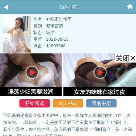
极品调教
作者：好吃不过饺子
类别：都市言情
状态：完结
更新：2022-08-23
点击：11809548
开始阅读
加入书架
我的书架
不能说的秘密曹立张小美房中，传来一阵阵女人高潮时的呻吟声，火
辣辣的……我知道，一定是嫂子又耐不住寂寞在干那事了！“看什么
看？小畜生，你个拖油瓶，怎么死的不是你呢！”我叫曹立，是一名高